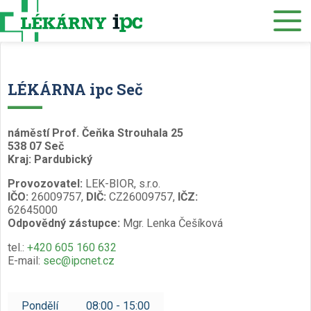
Eshop
O nás
Lékárny
LÉKÁRNA ipc Seč
Služby
Zdravotnický materiál
náměstí Prof. Čeňka Strouhala 25
538 07 Seč
Distribuce
Kraj: Pardubický
Provozovatel:
LEK-BIOR, s.r.o.
Kariéra
IČO:
26009757,
DIČ:
CZ26009757,
IČZ:
62645000
Muzeum
Odpovědný zástupce:
Mgr. Lenka Češíková
Kontakty
tel.:
+420 605 160 632
E-mail:
sec@ipcnet.cz
Rezervace eReceptu a ePoukazu
/
Pondělí
08:00 - 15:00
Česky
English