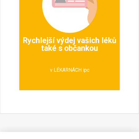
Rychlejší výdej vašich léků
také s občankou
v LÉKARNÁCH ipc