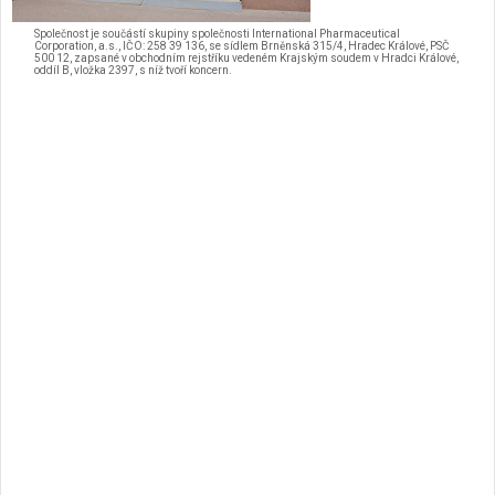
Společnost je součástí skupiny společnosti International Pharmaceutical
Corporation, a.s., IČO: 258 39 136, se sídlem Brněnská 315/4, Hradec Králové, PSČ
500 12, zapsané v obchodním rejstříku vedeném Krajským soudem v Hradci Králové,
oddíl B, vložka 2397, s níž tvoří koncern.