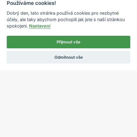
Používáme cookies!
Dobrý den, tato stránka používá cookies pro nezbytné
účely, ale taky abychom pochopili jak jste s naší stránkou
spokojeni.
Nastavení
Přijmout vše
Odmítnout vše
Ochrana osobních údajů
Používání cookies
sekretariat@ipcnet.cz
,
+420 725 583 171
O nás
Lékárny
Služby
Zdravotnický materiál
Distribuce
Kariéra
Kontakty