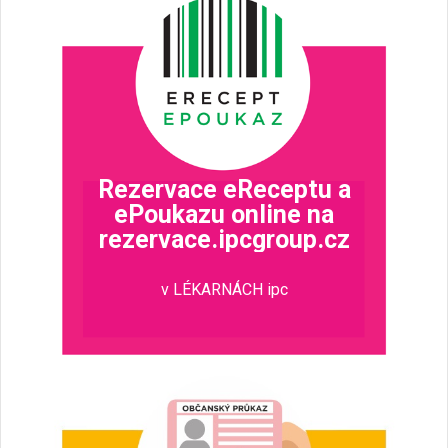
Rezervace eReceptu a
ePoukazu online na
rezervace.ipcgroup.cz
v LÉKARNÁCH ipc