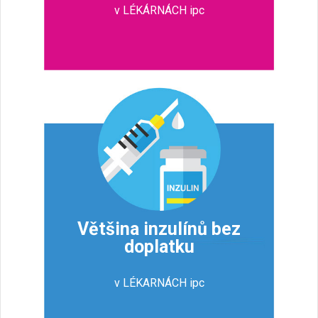
v LÉKÁRNÁCH ipc
Většina inzulínů bez
doplatku
v LÉKARNÁCH ipc