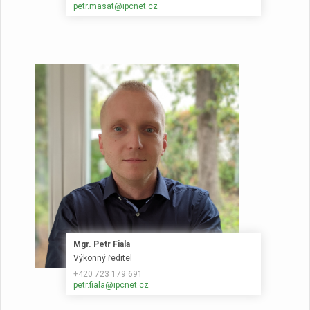
petr.masat@ipcnet.cz
Mgr. Petr Fiala
Výkonný ředitel
+420 723 179 691
petr.fiala@ipcnet.cz