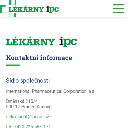
Eshop
O nás
Lékárny
Služby
Kontaktní informace
Zdravotnický materiál
Sídlo společnosti
Distribuce
International Pharmaceutical Corporation, a.s.
Kariéra
Brněnská 315/4
Muzeum
500 12 Hradec Králové
sekretariat@ipcnet.cz
Kontakty
tel.:
+420 725 583 171