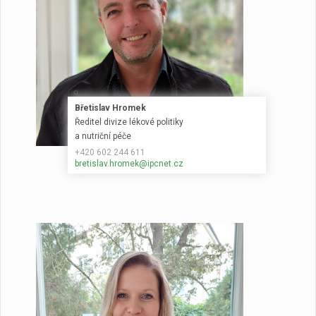
Břetislav Hromek
Ředitel divize lékové politiky
a nutriční péče
+420 602 244 611
bretislav.hromek@ipcnet.cz