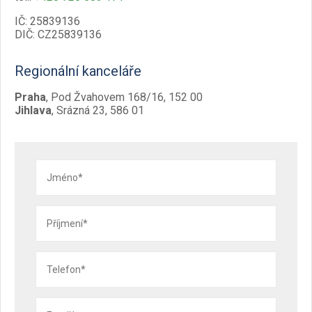
Rezervace eReceptu a ePoukazu
IČ: 25839136
DIČ: CZ25839136
/
Česky
English
Regionální kanceláře
Praha
, Pod Žvahovem 168/16, 152 00
Jihlava
, Srázná 23, 586 01