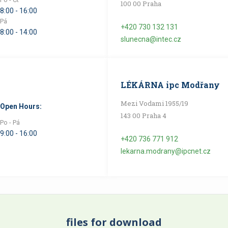
100 00 Praha
8:00 - 16:00
Pá
+420 730 132 131
8:00 - 14:00
slunecna@intec.cz
LÉKÁRNA ipc Modřany
Mezi Vodami 1955/19
Open Hours:
143 00 Praha 4
Po - Pá
9:00 - 16:00
+420 736 771 912
lekarna.modrany@ipcnet.cz
files for download