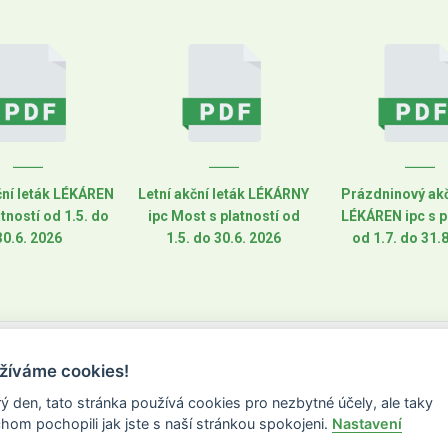
ční leták LÉKÁREN
Letní akční leták LÉKÁRNY
Prázdninový akč
atností od 1.5. do
ipc Most s platností od
LÉKÁREN ipc s p
30.6. 2026
1.5. do 30.6. 2026
od 1.7. do 31.
žíváme cookies!
ý den, tato stránka používá cookies pro nezbytné účely, ale taky
hom pochopili jak jste s naší stránkou spokojeni.
Nastavení