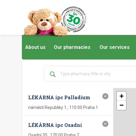
About us
Our pharmacies
Our services
+
LÉKÁRNA ipc Palladium
−
náměstí Republiky 1 , 110 00 Praha 1
LÉKÁRNA ipc Osadní
Osadní 35 , 170 00 Praha 7