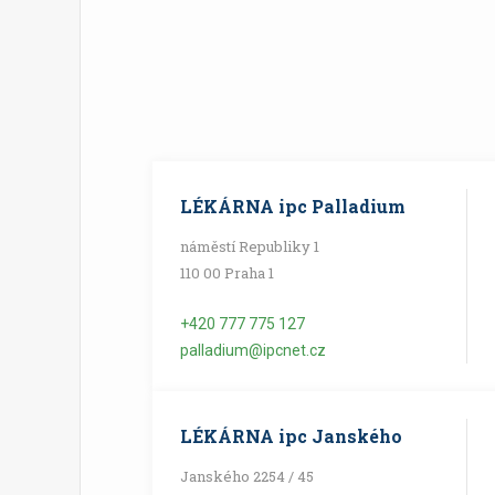
LÉKÁRNA ipc Palladium
náměstí Republiky 1
110 00 Praha 1
+420 777 775 127
palladium@ipcnet.cz
LÉKÁRNA ipc Janského
Janského 2254 / 45