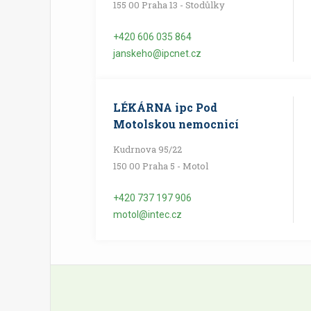
155 00 Praha 13 - Stodůlky
+420 606 035 864
janskeho@ipcnet.cz
LÉKÁRNA ipc Pod
Motolskou nemocnicí
Kudrnova 95/22
150 00 Praha 5 - Motol
+420 737 197 906
motol@intec.cz