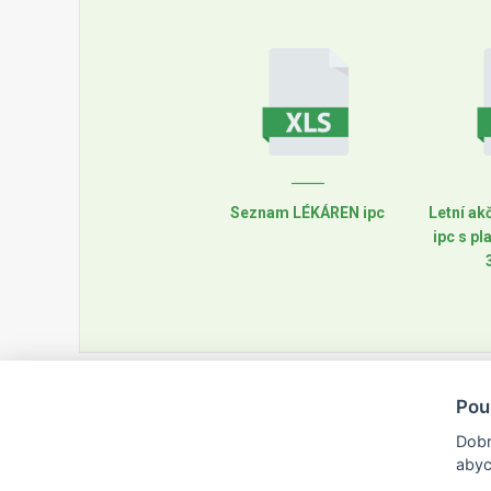
Seznam LÉKÁREN ipc
Letní ak
ipc s pl
Pou
Dobr
abyc