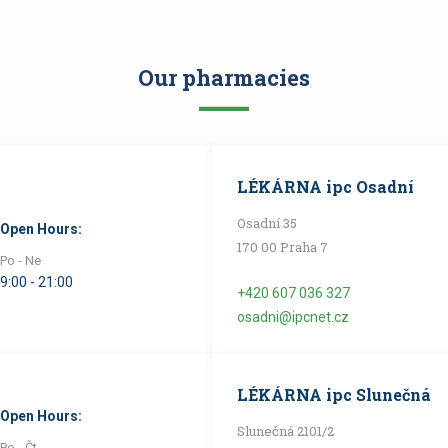
Our pharmacies
LÉKÁRNA ipc Osadní
Osadní 35
Open Hours:
170 00 Praha 7
Po - Ne
9:00 - 21:00
+420 607 036 327
osadni@ipcnet.cz
LÉKÁRNA ipc Slunečná
Open Hours:
Slunečná 2101/2
Po - Čt