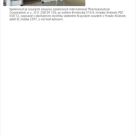
Společnost je součástí skupiny společnosti International Pharmaceutical
Corporation, a.s., IČO: 258 39 136, se sídlem Brněnská 315/4, Hradec Králové, PSČ
500 12, zapsané v obchodním rejstříku vedeném Krajským soudem v Hradci Králové,
oddíl B, vložka 2397, s níž tvoří koncern.