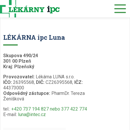
Eshop
O nás
Lékárny
LÉKÁRNA ipc Luna
Služby
Zdravotnický materiál
Skupova 490/24
301 00 Plzeň
Distribuce
Kraj: Plzeňský
Provozovatel:
Lékárna LUNA s.r.o.
Kariéra
IČO:
26395568,
DIČ:
CZ26395568,
IČZ:
44373000
Muzeum
Odpovědný zástupce:
PharmDr. Tereza
Ženíšková
Kontakty
tel.:
+420 737 194 827 nebo 377 422 774
E-mail:
luna@intec.cz
Rezervace eReceptu a ePoukazu
/
Česky
English