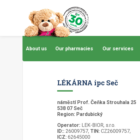
About us
Our pharmacies
Our services
LÉKÁRNA ipc Seč
náměstí Prof. Čeňka Strouhala 25
538 07 Seč
Region: Pardubický
Operator:
LEK-BIOR, s.r.o.
ID::
26009757,
TIN:
CZ26009757,
ICZ:
62645000