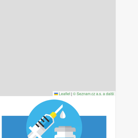
Leaflet
|
© Seznam.cz a.s. a další