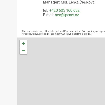
Manager:
Mgr. Lenka Češíková
tel.:
+420 605 160 632
E-mail:
sec@ipcnet.cz
The company is part of the International Pharmaceutical Corporation, as a grou
Hradec Králové, Section B, insert 2397, with which forms a group.
+
−