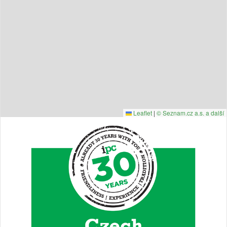
Leaflet
|
© Seznam.cz a.s. a další