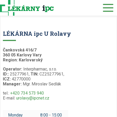
E-SHOP
About us
LÉKÁRNA ipc U Rolavy
Our pharmacies
Čankovská 416/7
Our services
360 05 Karlovy Vary
Region: Karlovarský
Healthcare supply
Operator:
Interpharmac, s.r.o.
Drug distribution
ID::
25277961,
TIN:
CZ25277961,
ICZ:
42770000
Manager:
Mgr. Miroslav Sedlák
Job offers
tel.:
+420 734 573 940
Museum
E-mail:
urolavy@ipcnet.cz
Contacts
Monday
8:00 - 15:00