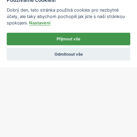
Dobrý den, tato stránka používá cookies pro nezbytné
účely, ale taky abychom pochopili jak jste s naší stránkou
spokojeni.
Nastavení
Příjmout vše
Odmítnout vše
Ochrana osobních údajů
Používání cookies
sekretariat@ipcnet.cz
,
+420 725 583 171