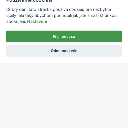
Dobrý den, tato stránka používá cookies pro nezbytné
účely, ale taky abychom pochopili jak jste s naší stránkou
spokojeni.
Nastavení
Příjmout vše
Odmítnout vše
Ochrana osobních údajů
Používání cookies
sekretariat@ipcnet.cz
,
+420 725 583 171