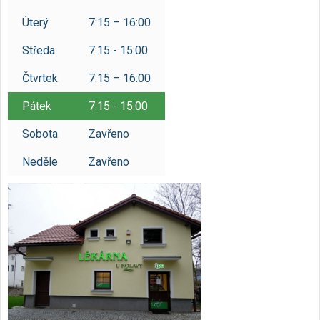
Rezervace eReceptu a ePoukazu
Úterý
7:15 – 16:00
/
Česky
English
Středa
7:15 - 15:00
Čtvrtek
7:15 – 16:00
Pátek
7:15 - 15:00
Sobota
Zavřeno
Neděle
Zavřeno