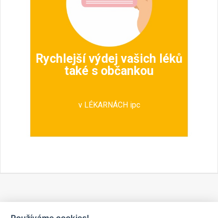
Rychlejší výdej vašich léků
také s občankou
v LÉKARNÁCH ipc
Používáme cookies!