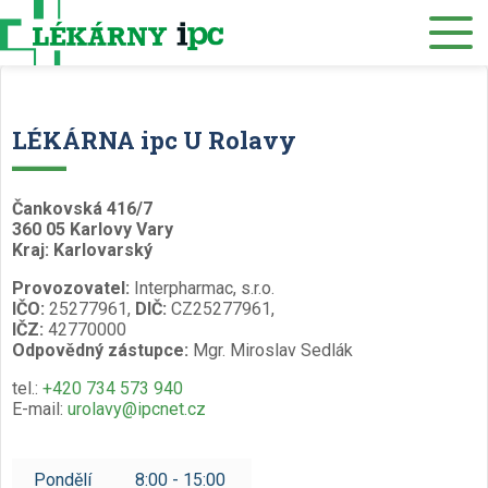
Eshop
O nás
LÉKÁRNA ipc U Rolavy
Lékárny
Čankovská 416/7
Služby
360 05 Karlovy Vary
Kraj: Karlovarský
Zdravotnický materiál
Provozovatel:
Interpharmac, s.r.o.
Distribuce
IČO:
25277961,
DIČ:
CZ25277961,
IČZ:
42770000
Odpovědný zástupce:
Mgr. Miroslav Sedlák
Kariéra
tel.:
+420 734 573 940
Muzeum
E-mail:
urolavy@ipcnet.cz
Kontakty
Pondělí
8:00 - 15:00