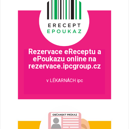
Rezervace eReceptu a
ePoukazu online na
rezervace.ipcgroup.cz
v LÉKARNÁCH ipc