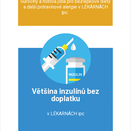
Suroviny a hotová jídla pro bezlepkové diety
a další potravinové alergie v LÉKÁRNÁCH
ipc.
Většina inzulínů bez
doplatku
v LÉKARNÁCH ipc